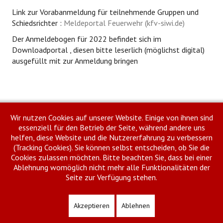
Link zur Vorabanmeldung für teilnehmende Gruppen und
Schiedsrichter :
Meldeportal Feuerwehr (kfv-siwi.de)
Der Anmeldebogen für 2022 befindet sich im
Downloadportal , diesen bitte leserlich (möglichst digital)
ausgefüllt mit zur Anmeldung bringen
Drucken
E-Mail
Wir nutzen Cookies auf unserer Website. Einige von ihnen sind
essenziell für den Betrieb der Seite, während andere uns
Zurück
Weiter
helfen, diese Website und die Nutzererfahrung zu verbessern
(Tracking Cookies). Sie können selbst entscheiden, ob Sie die
Cookies zulassen möchten. Bitte beachten Sie, dass bei einer
Ablehnung womöglich nicht mehr alle Funktionalitäten der
Seite zur Verfügung stehen.
Impressum
Datenschutzhinweise
Meldeportal Feuerwehr
Copyright © 2026 Kreisfeuerwehrverband Siegen-Wittgenstein. Alle Rechte
Akzeptieren
Ablehnen
vorbehalten.
Joomla!
ist freie, unter der
GNU/GPL-Lizenz
veröffentlichte Software.