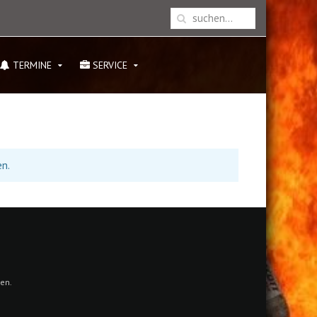
TERMINE
SERVICE
en.
en.