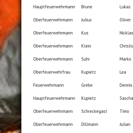
Hauptfeuerwehrmann
Brune
Lukas
Oberfeuerwehrmann
Julius
Oliver
Oberfeuerwehrmann
Kus
Nickla
Oberfeuerwehrmann
Klein
Christi
Oberfeuerwehrmann
Suhr
Marko
Oberfeuerwehrfrau
Kupietz
Lea
Feuerwehrmann
Grebe
Dennis
Hauptfeuerwehrmann
Kupietz
Sasch
Oberfeuerwehrmann
Schreckegast
Timo
Oberfeuerwehrmann
Dillmann
Julian