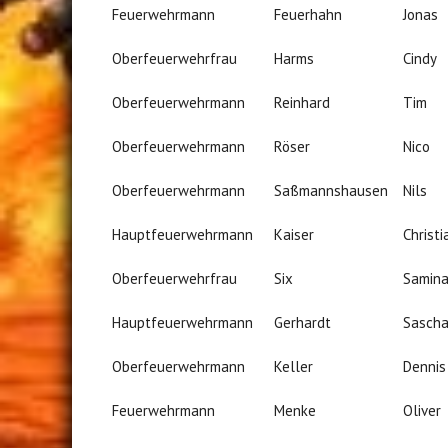
Feuerwehrmann
Feuerhahn
Jonas
Oberfeuerwehrfrau
Harms
Cindy
Oberfeuerwehrmann
Reinhard
Tim
Oberfeuerwehrmann
Röser
Nico
Oberfeuerwehrmann
Saßmannshausen
Nils
Hauptfeuerwehrmann
Kaiser
Christi
Oberfeuerwehrfrau
Six
Samin
Hauptfeuerwehrmann
Gerhardt
Sasch
Oberfeuerwehrmann
Keller
Dennis
Feuerwehrmann
Menke
Oliver