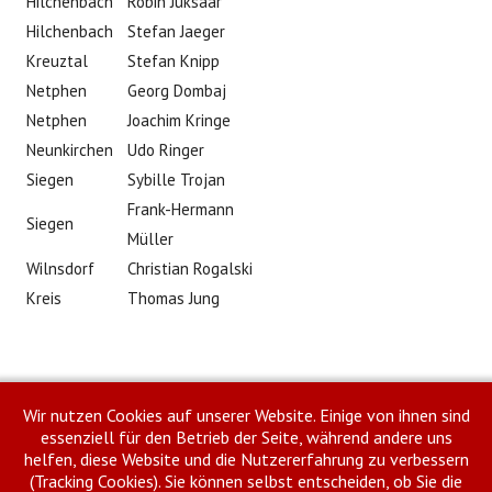
Hilchenbach
Robin Juksaar
Hilchenbach
Stefan Jaeger
Kreuztal
Stefan Knipp
Netphen
Georg Dombaj
Netphen
Joachim Kringe
Neunkirchen
Udo Ringer
Siegen
Sybille Trojan
Frank-Hermann
Siegen
Müller
Wilnsdorf
Christian Rogalski
Kreis
Thomas Jung
Drucken
E-Mail
Wir nutzen Cookies auf unserer Website. Einige von ihnen sind
essenziell für den Betrieb der Seite, während andere uns
Weiter
helfen, diese Website und die Nutzererfahrung zu verbessern
(Tracking Cookies). Sie können selbst entscheiden, ob Sie die