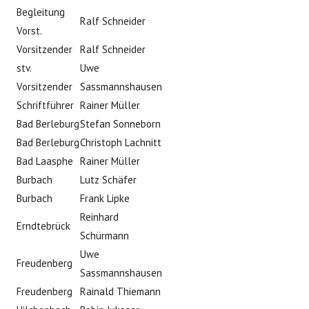
Begleitung
Ralf Schneider
Vorst.
Vorsitzender
Ralf Schneider
stv.
Uwe
Vorsitzender
Sassmannshausen
Schriftführer
Rainer Müller
Bad Berleburg
Stefan Sonneborn
Bad Berleburg
Christoph Lachnitt
Bad Laasphe
Rainer Müller
Burbach
Lutz Schäfer
Burbach
Frank Lipke
Reinhard
Erndtebrück
Schürmann
Uwe
Freudenberg
Sassmannshausen
Freudenberg
Rainald Thiemann