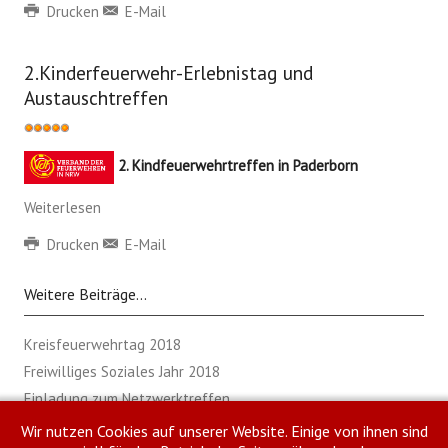
Drucken
E-Mail
2.Kinderfeuerwehr-Erlebnistag und
Austauschtreffen
Bewertung:
5
/
5
2. Kindfeuerwehrtreffen in Paderborn
Weiterlesen
Drucken
E-Mail
Weitere Beiträge...
Kreisfeuerwehrtag 2018
Freiwilliges Soziales Jahr 2018
Einladung zum Netzwerktreffen
Höhere Strafen für Rettungsgassen-Blockierer
Wir nutzen Cookies auf unserer Website. Einige von ihnen sind