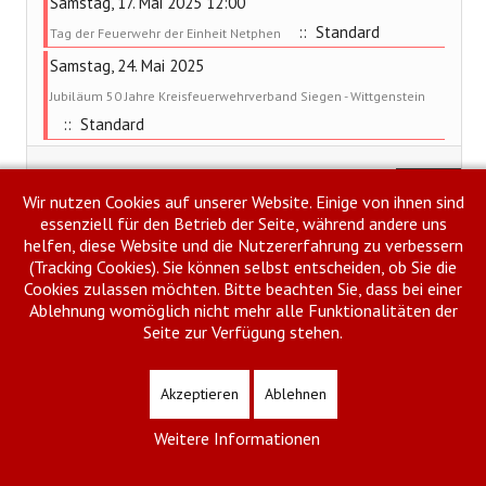
Samstag, 17. Mai 2025 12:00
:: Standard
Tag der Feuerwehr der Einheit Netphen
Samstag, 24. Mai 2025
Jubiläum 50 Jahre Kreisfeuerwehrverband Siegen - Wittgenstein
:: Standard
Limite der Paginierungsliste
Anzeige #
Wir nutzen Cookies auf unserer Website. Einige von ihnen sind
essenziell für den Betrieb der Seite, während andere uns
helfen, diese Website und die Nutzererfahrung zu verbessern
(Tracking Cookies). Sie können selbst entscheiden, ob Sie die
Cookies zulassen möchten. Bitte beachten Sie, dass bei einer
Ablehnung womöglich nicht mehr alle Funktionalitäten der
Impressum
Datenschutzhinweise
Meldeportal Feuerwehr
Seite zur Verfügung stehen.
Copyright © 2026 Kreisfeuerwehrverband Siegen-Wittgenstein. Alle Rechte
vorbehalten.
Akzeptieren
Ablehnen
Joomla!
ist freie, unter der
GNU/GPL-Lizenz
veröffentlichte Software.
Weitere Informationen